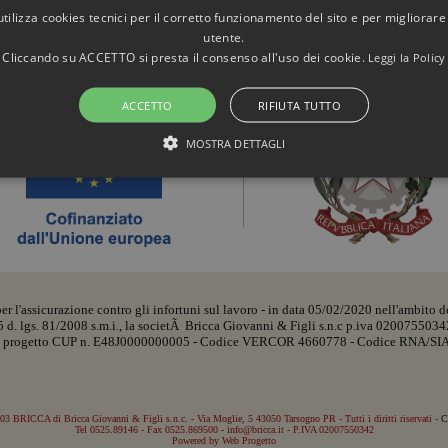
utilizza cookies tecnici per il corretto funzionamento del sito e per migliorare
utente.
IATO PR-FESR EMILIA ROMAGNA 2021-2027 (clicca per maggio
Cliccando su ACCETTO si presta il consenso all'uso dei cookie.
Leggi la Policy
ACCETTO
RIFIUTA TUTTO
MOSTRA DETTAGLI
STRETTAMENTE NECESSARI E STATISTICHE
Strettamente necessari e Statistiche
r l'assicurazione contro gli infortuni sul lavoro - in data 05/02/2020 nell'ambito del
onsentono funzionalità del sito Web principale come l'accesso degli utenti e la gestione
a 5 d. lgs. 81/2008 s.m.i., la societÃ Bricca Giovanni & Figli s.n.c p.iva 020075503
te senza i cookie strettamente necessari.
 di progetto CUP n. E48J0000000005 - Codice VERCOR 4660778 - Codice RNA/SI
er /
Scadenza
Descrizione
io
Sessione
Cookie generato da applicazioni basate sul linguaggio PHP. Si tra
et
generico utilizzato per mantenere le variabili di sessione uten
icca.it
3 BRICCA di Bricca Giovanni & Figli s.n.c. - Via Moglie, 5 43050 Tarsogno PR - Tutti i diritti riservati -
C
generato in modo casuale, il modo in cui viene utilizzato può esse
Tel 0525.89146 - Fax 0525.869500 -
info@bricca.it
- P.IVA 02007550342
Powered by Web Progetto
buon esempio è mantenere uno stato di accesso per un utente tr