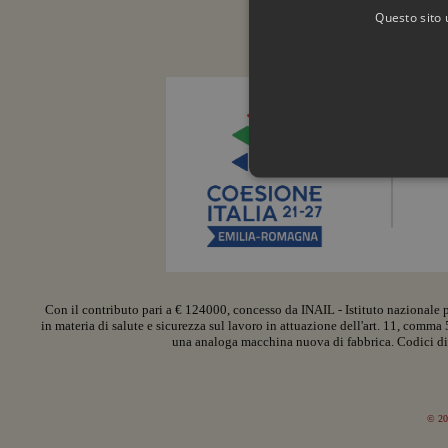
Questo sito 
PROGETTO FINANZ
Con il contributo pari a € 124000, concesso da INAIL - Istituto nazionale pe
I cookie strettamente necessari c
in materia di salute e sicurezza sul lavoro in attuazione dell'art. 11, comm
può essere utilizzato correttamen
una analoga macchina nuova di fabbrica. Codici
Provid
Nome
Domin
PHPSESSID
PHP.n
www.br
© 200