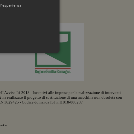
 l'esperienza
ri informazioni)
l'Avviso Isi 2018 - Incentivi alle imprese per la realizzazione di interventi
 dell'account. Il sito Web non
42 ha realizzato il progetto di sostituzione di una macchina non obsoleta con
AN 1629425 - Codice domanda ISI n. I1818-000287
tta di un identificatore
te. Normalmente è un numero
ookie
re specifico per il sito, ma un
a le pagine.