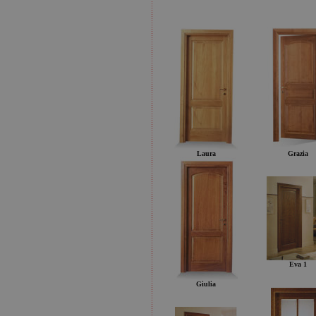
Laura
Grazia
Eva 1
Giulia