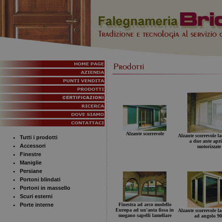
Alzante scorrevole
Alzante scorrevole la
Tutti i prodotti
a due ante apri
Accessori
motorizzate
Finestre
Maniglie
Persiane
Portoni blindati
Portoni in massello
Scuri esterni
Porte interne
Finestra ad arco modello
Europa ad un'anta fissa in
Alzante scorrevole la
mogano sapelli lamellare
ad angolo 90